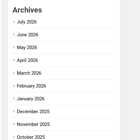
Archives
July 2026
June 2026
May 2026
April 2026
March 2026
February 2026
January 2026
December 2025
November 2025
October 2025