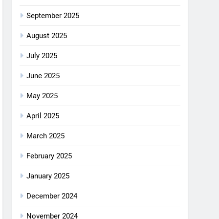
September 2025
August 2025
July 2025
June 2025
May 2025
April 2025
March 2025
February 2025
January 2025
December 2024
November 2024