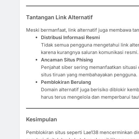
Tantangan Link Alternatif
Meski bermanfaat, link alternatif juga membawa tan
Distribusi Informasi Resmi
Tidak semua pengguna mengetahui link altern
karena kurangnya saluran komunikasi resmi.
Ancaman Situs Phising
Penjahat siber sering memanfaatkan situas
situs tiruan yang membahayakan pengguna.
Pemblokiran Berulang
Domain alternatif juga berisiko diblokir kemb
harus terus mengelola dan memperbarui tau
Kesimpulan
Pemblokiran situs seperti Lae138 mencerminkan di