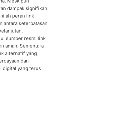
una. Meskipun
kan dampak signifikan
ilah peran link
n antara keterbatasan
kelanjutan.
ui sumber resmi link
an aman. Sementara
nk alternatif yang
ercayaan dan
digital yang terus