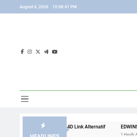
Skip
August 6, 2026
10:08:42 PM
to
content
Mar
Dapatkan 
a melalui TIARA4D Link Alternatif
EDWINSLOT Login Al
1 Month Ago
HEADLINES