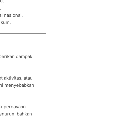
u.
.
l nasional.
ukum.
mberikan dampak
 aktivitas, atau
 ini menyebabkan
 kepercayaan
menurun, bahkan