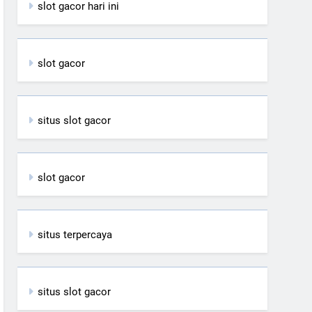
slot gacor hari ini
slot gacor
situs slot gacor
slot gacor
situs terpercaya
situs slot gacor