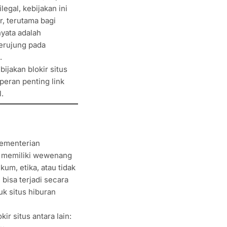
egal, kebijakan ini
, terutama bagi
nyata adalah
erujung pada
.
ijakan blokir situs
peran penting link
.
Kementerian
a, memiliki wewenang
um, etika, atau tidak
bisa terjadi secara
uk situs hiburan
r situs antara lain: