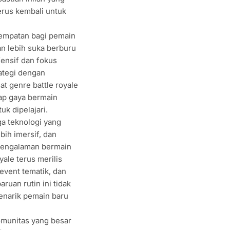
rus kembali untuk
sempatan bagi pemain
n lebih suka berburu
ensif dan fokus
ategi dengan
at genre battle royale
dap gaya bermain
uk dipelajari.
a teknologi yang
bih imersif, dan
pengalaman bermain
ale terus merilis
event tematik, dan
uan rutin ini tidak
enarik pemain baru
komunitas yang besar