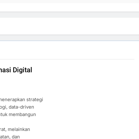
si Digital
enerapkan strategi
logi, data-driven
 untuk membangun
rat, melainkan
atan, dan