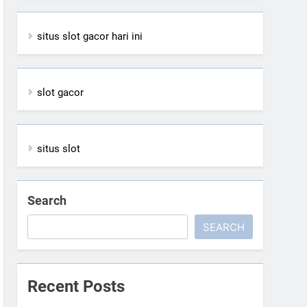
situs slot gacor hari ini
slot gacor
situs slot
Search
SEARCH
Recent Posts