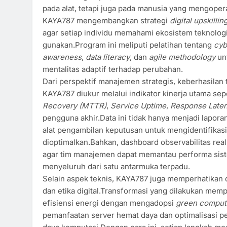
pada alat, tetapi juga pada manusia yang mengoper
KAYA787 mengembangkan strategi
digital upskillin
agar setiap individu memahami ekosistem teknolog
gunakan.Program ini meliputi pelatihan tentang
cyb
awareness
,
data literacy
, dan
agile methodology
un
mentalitas adaptif terhadap perubahan.
Dari perspektif manajemen strategis, keberhasilan t
KAYA787 diukur melalui indikator kinerja utama sep
Recovery (MTTR)
,
Service Uptime
,
Response Late
pengguna akhir.Data ini tidak hanya menjadi laporan 
alat pengambilan keputusan untuk mengidentifikasi
dioptimalkan.Bahkan, dashboard observabilitas re
agar tim manajemen dapat memantau performa sis
menyeluruh dari satu antarmuka terpadu.
Selain aspek teknis, KAYA787 juga memperhatikan 
dan etika digital.Transformasi yang dilakukan me
efisiensi energi dengan mengadopsi
green computi
pemanfaatan server hemat daya dan optimalisasi 