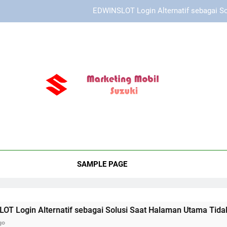
EDWINSLOT Login Alternatif sebagai So
Login Edwinslot Resmi den
Lebah4D Login Resmi untuk Pengalama
Cara Mengatasi Kendala Halaman U
EDWINSLOT Login Alternatif sebagai So
Login Edwinslot Resmi den
keting Mobil Suzuki
Informasi Promo Dan Produk Mobil Suzuki Di Marketing Mobil 
Lebah4D Login Resmi untuk Pengalama
SAMPLE PAGE
ernatif sebagai Solusi Saat Halaman Utama Tidak Stabil