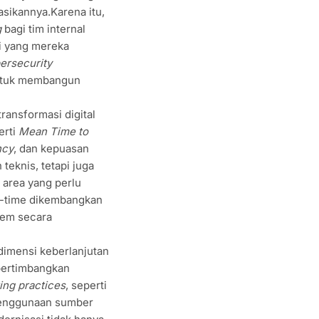
asikannya.Karena itu,
g
bagi tim internal
i yang mereka
ersecurity
tuk membangun
ransformasi digital
erti
Mean Time to
ncy
, dan kepuasan
teknis, tetapi juga
 area yang perlu
al-time dikembangkan
tem secara
dimensi keberlanjutan
mpertimbangkan
ng practices
, seperti
penggunaan sumber