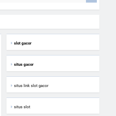
slot gacor
situs gacor
situs link slot gacor
situs slot