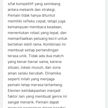
sifat kompetitif yang seimbang
antara mekanik dan strategi.
Pemain tidak hanya dituntut
memiliki refleks cepat, tetapi juga
kemampuan membaca keadaan,
menentukan rotasi yang tepat, dan
memanfaatkan peluang kecil untuk
bertahan lebih lama. Kombinasi ini
membuat setiap pertandingan
terasa unik. Tidak ada dua match
yang benar-benar sama, karena
situasi, lokasi musuh, dan zona
aman selalu berubah. Dinamika
seperti inilah yang menjaga
pemain tetap merasa tertantang.
Elemen ketidakpastian menjadi
faktor lain yang membuat genre ini
sangat menarik. Pemain dapat
memulai permainan dalam kondisi