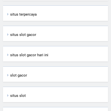
situs terpercaya
situs slot gacor
situs slot gacor hari ini
slot gacor
situs slot