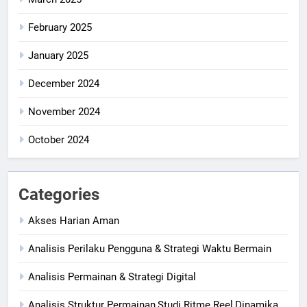
February 2025
January 2025
December 2024
November 2024
October 2024
Categories
Akses Harian Aman
Analisis Perilaku Pengguna & Strategi Waktu Bermain
Analisis Permainan & Strategi Digital
Analisis Struktur Permainan,Studi Ritme Reel,Dinamika