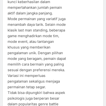
kunci keberhasilan dalam
mempertahankan jumlah pemain
aktif dalam jangka panjang.
Mode permainan yang variatif juga
menambah daya tarik. Selain mode
klasik last man standing, beberapa
game menghadirkan mode tim,
mode event, atau tantangan
khusus yang memberikan
pengalaman unik. Dengan pilihan
mode yang beragam, pemain dapat
memilih cara bermain yang paling
sesuai dengan preferensi mereka.
Variasi ini memperluas
pengalaman sekaligus menjaga
permainan tetap segar.
Tidak bisa dipungkiri bahwa aspek
psikologis juga berperan besar
dalam popularitas genre battle