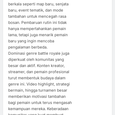
berkala seperti map baru, senjata
baru, event tematik, dan mode
tambahan untuk mencegah rasa
bosan. Pembaruan rutin ini tidak
hanya mempertahankan pemain
lama, tetapi juga menarik pemain
baru yang ingin mencoba
pengalaman berbeda.
Dominasi genre battle royale juga
diperkuat oleh komunitas yang
besar dan aktif. Konten kreator,
streamer, dan pemain profesional
turut membentuk budaya dalam
genre ini. Video highlight, strategi
bermain, hingga turnamen besar
memberikan motivasi tambahan
bagi pemain untuk terus mengasah
kemampuan mereka. Keberadaan
komunitas yang kuat membuat