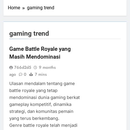
Home
gaming trend
gaming trend
Game Battle Royale yang
Masih Mendominasi
766d2d5
9 months
ago
0
7 mins
Ulasan mendalam tentang game
battle royale yang tetap
mendominasi dunia gaming berkat
gameplay kompetitif, dinamika
strategi, dan komunitas pemain
yang terus berkembang.
Genre battle royale telah menjadi