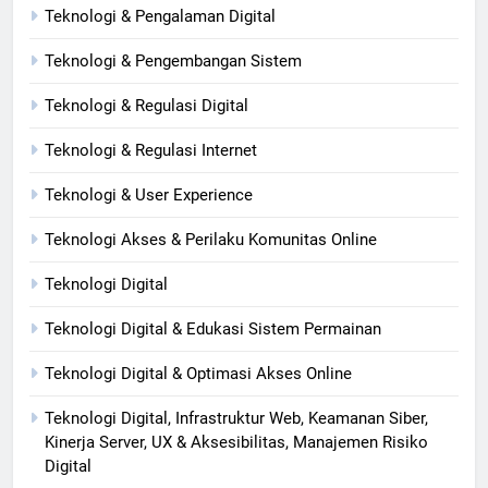
Teknologi & Pengalaman Digital
Teknologi & Pengembangan Sistem
Teknologi & Regulasi Digital
Teknologi & Regulasi Internet
Teknologi & User Experience
Teknologi Akses & Perilaku Komunitas Online
Teknologi Digital
Teknologi Digital & Edukasi Sistem Permainan
Teknologi Digital & Optimasi Akses Online
Teknologi Digital, Infrastruktur Web, Keamanan Siber,
Kinerja Server, UX & Aksesibilitas, Manajemen Risiko
Digital