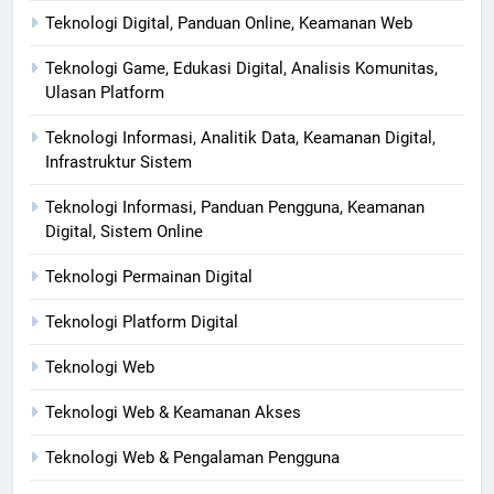
Teknologi Digital, Panduan Online, Keamanan Web
Teknologi Game, Edukasi Digital, Analisis Komunitas,
Ulasan Platform
Teknologi Informasi, Analitik Data, Keamanan Digital,
Infrastruktur Sistem
Teknologi Informasi, Panduan Pengguna, Keamanan
Digital, Sistem Online
Teknologi Permainan Digital
Teknologi Platform Digital
Teknologi Web
Teknologi Web & Keamanan Akses
Teknologi Web & Pengalaman Pengguna