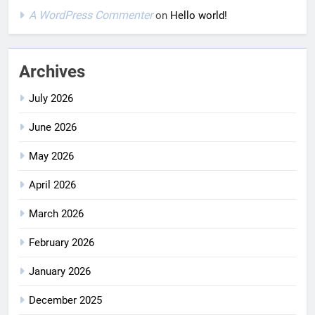
A WordPress Commenter
on
Hello world!
Archives
July 2026
June 2026
May 2026
April 2026
March 2026
February 2026
January 2026
December 2025