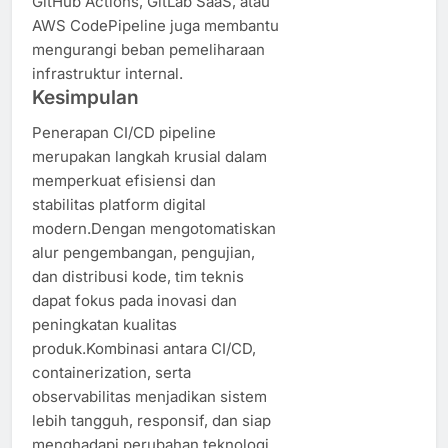
GitHub Actions, GitLab SaaS, atau
AWS CodePipeline juga membantu
mengurangi beban pemeliharaan
infrastruktur internal.
Kesimpulan
Penerapan CI/CD pipeline
merupakan langkah krusial dalam
memperkuat efisiensi dan
stabilitas platform digital
modern.Dengan mengotomatiskan
alur pengembangan, pengujian,
dan distribusi kode, tim teknis
dapat fokus pada inovasi dan
peningkatan kualitas
produk.Kombinasi antara CI/CD,
containerization, serta
observabilitas menjadikan sistem
lebih tangguh, responsif, dan siap
menghadapi perubahan teknologi