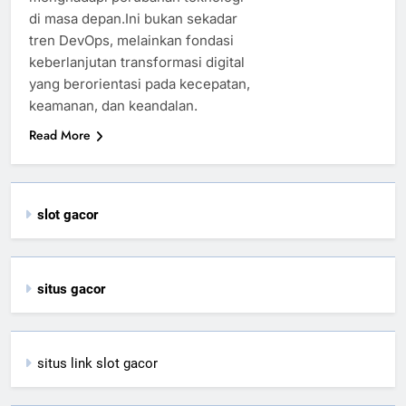
di masa depan.Ini bukan sekadar
tren DevOps, melainkan fondasi
keberlanjutan transformasi digital
yang berorientasi pada kecepatan,
keamanan, dan keandalan.
Read More
slot gacor
situs gacor
situs link slot gacor