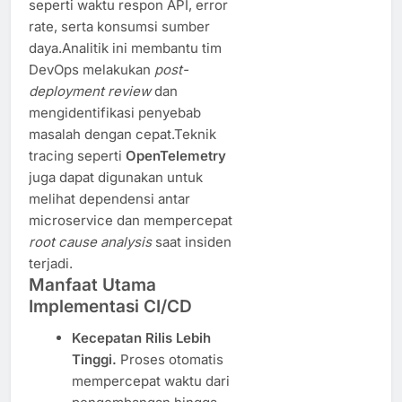
seperti waktu respon API, error
rate, serta konsumsi sumber
daya.Analitik ini membantu tim
DevOps melakukan
post-
deployment review
dan
mengidentifikasi penyebab
masalah dengan cepat.Teknik
tracing seperti
OpenTelemetry
juga dapat digunakan untuk
melihat dependensi antar
microservice dan mempercepat
root cause analysis
saat insiden
terjadi.
Manfaat Utama
Implementasi CI/CD
Kecepatan Rilis Lebih
Tinggi.
Proses otomatis
mempercepat waktu dari