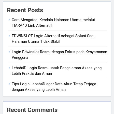
Recent Posts
Cara Mengatasi Kendala Halaman Utama melalui
TIARA4D Link Alternatif
EDWINSLOT Login Alternatif sebagai Solusi Saat
Halaman Utama Tidak Stabil
Login Edwinslot Resmi dengan Fokus pada Kenyamanan
Pengguna
Lebah4D Login Resmi untuk Pengalaman Akses yang
Lebih Praktis dan Aman
Tips Login Lebah4D agar Data Akun Tetap Terjaga
dengan Akses yang Lebih Aman
Recent Comments