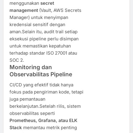
menggunakan
secret
management
(Vault, AWS Secrets
Manager) untuk menyimpan
kredensial sensitif dengan
aman.Selain itu, audit trail setiap
eksekusi pipeline perlu disimpan
untuk memastikan kepatuhan
terhadap standar ISO 27001 atau
SOC 2.
Monitoring dan
Observabilitas Pipeline
CI/CD yang efektif tidak hanya
fokus pada pengiriman kode, tetapi
juga pemantauan
berkelanjutan.Setelah rilis, sistem
observabilitas seperti
Prometheus, Grafana, atau ELK
Stack
memantau metrik penting