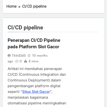
Home
CI/CD pipeline
CI/CD pipeline
Penerapan CI/CD Pipeline
pada Platform Slot Gacor
766d2d5
10 months
ago
0
8 mins
Artikel ini membahas penerapan
CI/CD (Continuous Integration dan
Continuous Deployment) dalam
pengembangan platform digital
seperti “
Situs Slot Gacor
”,
menjelaskan bagaimana
otomatisasi pipeline meningkatkan