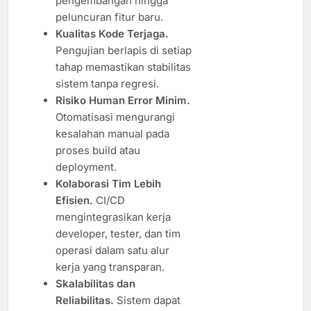
pengembangan hingga
peluncuran fitur baru.
Kualitas Kode Terjaga.
Pengujian berlapis di setiap
tahap memastikan stabilitas
sistem tanpa regresi.
Risiko Human Error Minim.
Otomatisasi mengurangi
kesalahan manual pada
proses build atau
deployment.
Kolaborasi Tim Lebih
Efisien.
CI/CD
mengintegrasikan kerja
developer, tester, dan tim
operasi dalam satu alur
kerja yang transparan.
Skalabilitas dan
Reliabilitas.
Sistem dapat