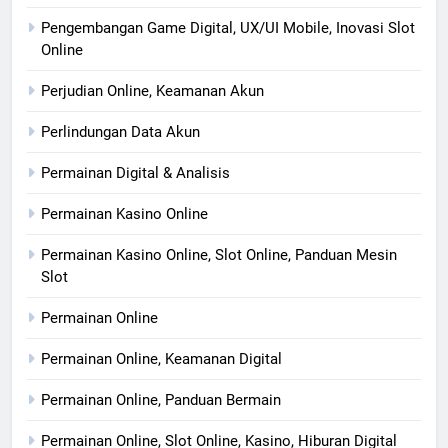
Pengembangan Game Digital, UX/UI Mobile, Inovasi Slot
Online
Perjudian Online, Keamanan Akun
Perlindungan Data Akun
Permainan Digital & Analisis
Permainan Kasino Online
Permainan Kasino Online, Slot Online, Panduan Mesin
Slot
Permainan Online
Permainan Online, Keamanan Digital
Permainan Online, Panduan Bermain
Permainan Online, Slot Online, Kasino, Hiburan Digital