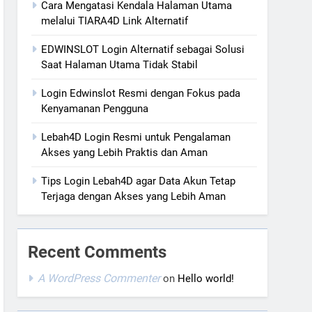
Cara Mengatasi Kendala Halaman Utama
melalui TIARA4D Link Alternatif
EDWINSLOT Login Alternatif sebagai Solusi
Saat Halaman Utama Tidak Stabil
Login Edwinslot Resmi dengan Fokus pada
Kenyamanan Pengguna
Lebah4D Login Resmi untuk Pengalaman
Akses yang Lebih Praktis dan Aman
Tips Login Lebah4D agar Data Akun Tetap
Terjaga dengan Akses yang Lebih Aman
Recent Comments
A WordPress Commenter
on
Hello world!