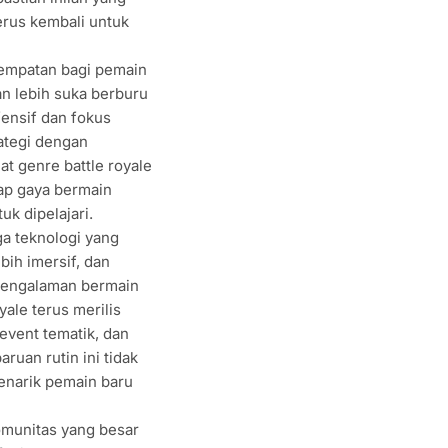
rus kembali untuk
sempatan bagi pemain
n lebih suka berburu
ensif dan fokus
ategi dengan
at genre battle royale
dap gaya bermain
uk dipelajari.
a teknologi yang
bih imersif, dan
pengalaman bermain
ale terus merilis
event tematik, dan
uan rutin ini tidak
enarik pemain baru
komunitas yang besar