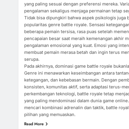
yang paling sesuai dengan preferensi mereka. Vari
pengalaman sekaligus menjaga permainan tetap se
Tidak bisa dipungkiri bahwa aspek psikologis juga
popularitas genre battle royale. Sensasi ketegangan
beberapa pemain tersisa, rasa puas setelah memena
pencapaian besar saat meraih kemenangan akhir m
pengalaman emosional yang kuat. Emosi yang intens
membuat pemain merasa betah dan ingin terus me
serupa.
Pada akhirnya, dominasi game battle royale bukanla
Genre ini menawarkan keseimbangan antara tantang
ketegangan, dan kebebasan bermain. Dengan pem
konsisten, komunitas aktif, serta adaptasi terus-m
perkembangan teknologi, battle royale tetap menjad
yang paling mendominasi dalam dunia game online
mencari kombinasi adrenalin dan taktik, battle roya
pilihan yang memuaskan.
Read More