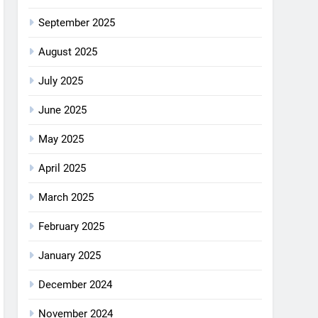
September 2025
August 2025
July 2025
June 2025
May 2025
April 2025
March 2025
February 2025
January 2025
December 2024
November 2024