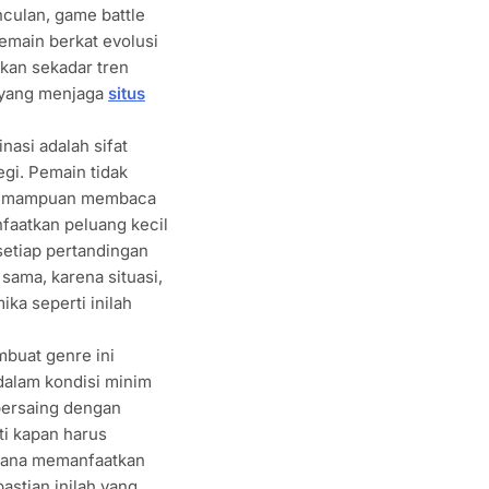
culan, game battle
pemain berkat evolusi
ukan sekadar tren
s yang menjaga
situs
nasi adalah sifat
egi. Pemain tidak
ga kemampuan membaca
faatkan peluang kecil
setiap pertandingan
sama, karena situasi,
ka seperti inilah
mbuat genre ini
dalam kondisi minim
bersaing dengan
ti kapan harus
mana memanfaatkan
astian inilah yang