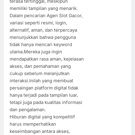
terasa tertinggal, meskipun
memiliki tampilan yang menarik.
Dalam pencarian Agen Slot Gacor,
variasi seperti resmi, login,
alternatif, aman, dan terpercaya
menunjukkan bahwa pengguna
tidak hanya mencari keyword
utama.Mereka juga ingin
mendapatkan rasa aman, kejelasan
akses, dan pemahaman yang
cukup sebelum melanjutkan
interaksi.Inilah yang membuat
persaingan platform digital tidak
hanya terjadi pada tampilan luar,
tetapi juga pada kualitas informasi
dan pengalaman.
Hiburan digital yang kompetitif
harus memperhatikan
keseimbangan antara akses,