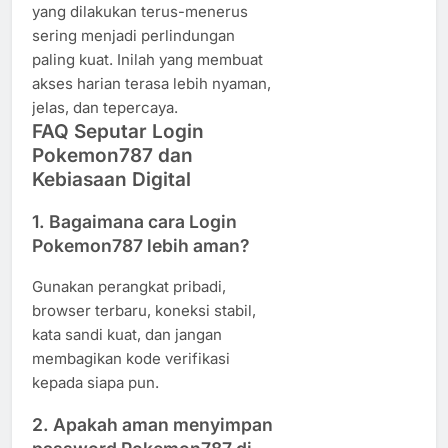
yang dilakukan terus-menerus
sering menjadi perlindungan
paling kuat. Inilah yang membuat
akses harian terasa lebih nyaman,
jelas, dan tepercaya.
FAQ Seputar Login
Pokemon787 dan
Kebiasaan Digital
1. Bagaimana cara Login
Pokemon787 lebih aman?
Gunakan perangkat pribadi,
browser terbaru, koneksi stabil,
kata sandi kuat, dan jangan
membagikan kode verifikasi
kepada siapa pun.
2. Apakah aman menyimpan