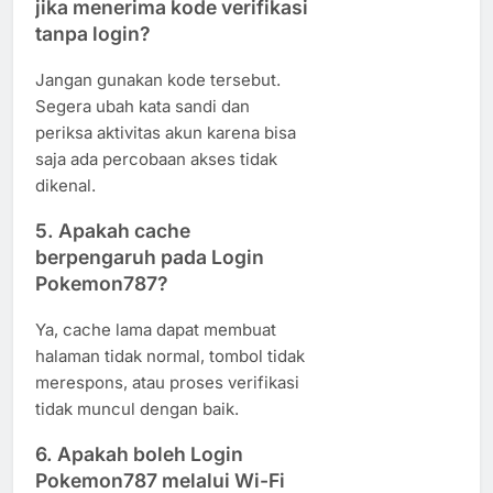
jika menerima kode verifikasi
tanpa login?
Jangan gunakan kode tersebut.
Segera ubah kata sandi dan
periksa aktivitas akun karena bisa
saja ada percobaan akses tidak
dikenal.
5. Apakah cache
berpengaruh pada Login
Pokemon787?
Ya, cache lama dapat membuat
halaman tidak normal, tombol tidak
merespons, atau proses verifikasi
tidak muncul dengan baik.
6. Apakah boleh Login
Pokemon787 melalui Wi-Fi