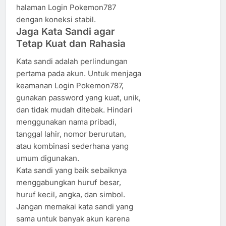
halaman Login Pokemon787
dengan koneksi stabil.
Jaga Kata Sandi agar
Tetap Kuat dan Rahasia
Kata sandi adalah perlindungan
pertama pada akun. Untuk menjaga
keamanan Login Pokemon787,
gunakan password yang kuat, unik,
dan tidak mudah ditebak. Hindari
menggunakan nama pribadi,
tanggal lahir, nomor berurutan,
atau kombinasi sederhana yang
umum digunakan.
Kata sandi yang baik sebaiknya
menggabungkan huruf besar,
huruf kecil, angka, dan simbol.
Jangan memakai kata sandi yang
sama untuk banyak akun karena