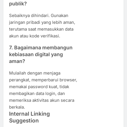
publik?
Sebaiknya dihindari. Gunakan
jaringan pribadi yang lebih aman,
terutama saat memasukkan data
akun atau kode verifikasi.
7. Bagaimana membangun
kebiasaan digital yang
aman?
Mulailah dengan menjaga
perangkat, memperbarui browser,
memakai password kuat, tidak
membagikan data login, dan
memeriksa aktivitas akun secara
berkala.
Internal Linking
Suggestion