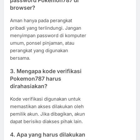
password Pokemon787 di
browser?
Aman hanya pada perangkat
pribadi yang terlindungi. Jangan
menyimpan password di komputer
umum, ponsel pinjaman, atau
perangkat yang digunakan
bersama.
3. Mengapa kode verifikasi
Pokemon787 harus
dirahasiakan?
Kode verifikasi digunakan untuk
memastikan akses dilakukan oleh
pemilik akun. Jika dibagikan, akun
dapat berisiko diakses pihak lain.
4. Apa yang harus dilakukan