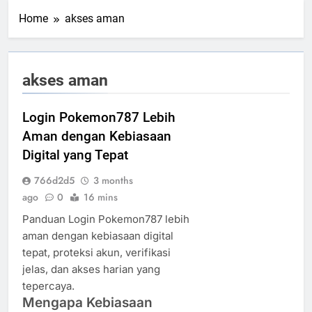
Home
akses aman
akses aman
Login Pokemon787 Lebih
Aman dengan Kebiasaan
Digital yang Tepat
766d2d5
3 months
ago
0
16 mins
Panduan Login Pokemon787 lebih
aman dengan kebiasaan digital
tepat, proteksi akun, verifikasi
jelas, dan akses harian yang
tepercaya.
Mengapa Kebiasaan