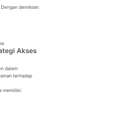
 Dengan demikian:
na.
rategi Akses
ien dalam
haman terhadap
a memiliki: