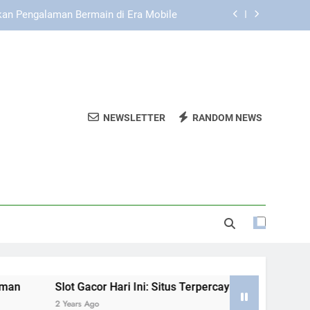
akan Pengalaman Bermain di Era Mobile
attle Royale yang Masih Mendominasi
/CD Pipeline pada Platform Slot Gacor
r Bonus Game dan Free Spins Maksimal
NEWSLETTER
RANDOM NEWS
akan Pengalaman Bermain di Era Mobile
attle Royale yang Masih Mendominasi
Suzuki.
/CD Pipeline pada Platform Slot Gacor
lot Gacor Hari Ini: Situs Terpercaya untuk Menang Jackpot Be
 Years Ago