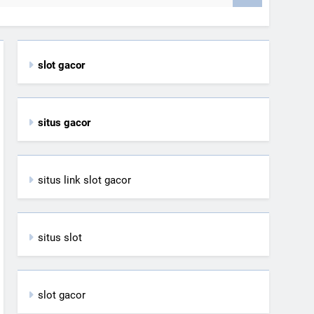
slot gacor
situs gacor
situs link slot gacor
situs slot
slot gacor