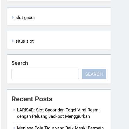
slot gacor
situs slot
Search
SEARCH
Recent Posts
LARIS4D: Slot Gacor dan Togel Viral Resmi
dengan Peluang Jackpot Menggiurkan
Menjaga Pola Tidur yang Baik Meski Bermain