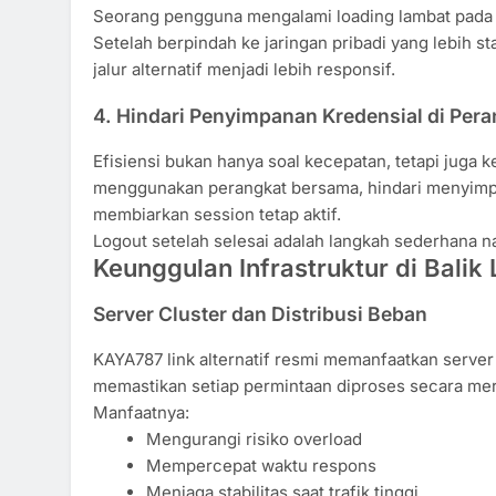
Seorang pengguna mengalami loading lambat pada j
Setelah berpindah ke jaringan pribadi yang lebih sta
jalur alternatif menjadi lebih responsif.
4. Hindari Penyimpanan Kredensial di Pera
Efisiensi bukan hanya soal kecepatan, tetapi juga 
menggunakan perangkat bersama, hindari menyimp
membiarkan session tetap aktif.
Logout setelah selesai adalah langkah sederhana 
Keunggulan Infrastruktur di Balik L
Server Cluster dan Distribusi Beban
KAYA787 link alternatif resmi memanfaatkan server
memastikan setiap permintaan diproses secara mer
Manfaatnya:
Mengurangi risiko overload
Mempercepat waktu respons
Menjaga stabilitas saat trafik tinggi