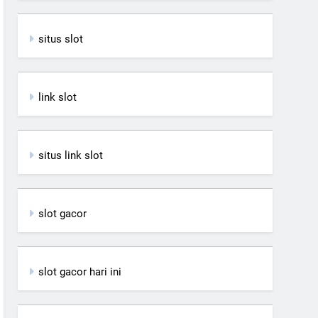
situs slot
link slot
situs link slot
slot gacor
slot gacor hari ini