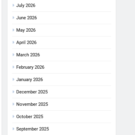
July 2026
June 2026
May 2026
April 2026
March 2026
February 2026
January 2026
December 2025
November 2025
October 2025
September 2025