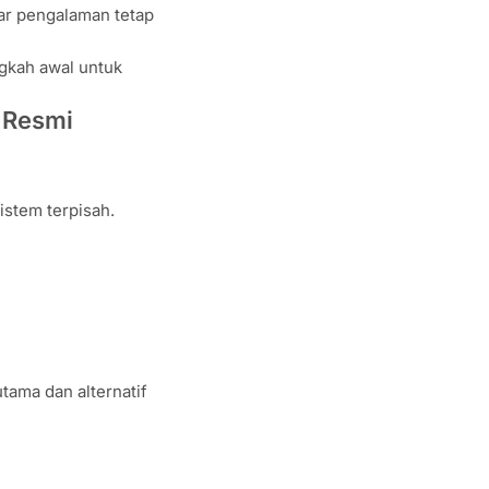
ar pengalaman tetap
gkah awal untuk
 Resmi
sistem terpisah.
tama dan alternatif