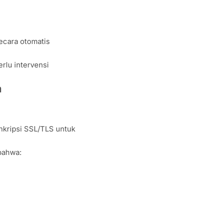
secara otomatis
rlu intervensi
a
nkripsi SSL/TLS untuk
 bahwa: