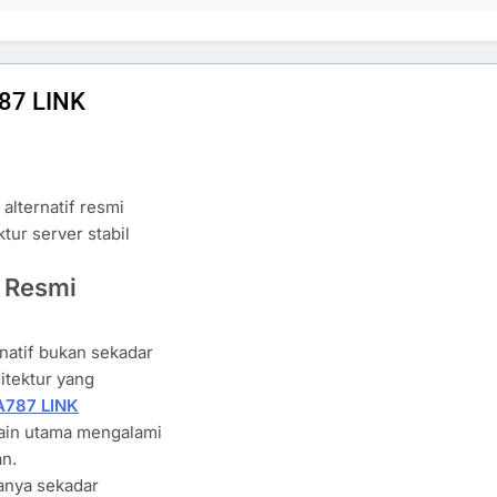
787 LINK
alternatif resmi
tur server stabil
 Resmi
rnatif bukan sekadar
itektur yang
787 LINK
main utama mengalami
an.
anya sekadar