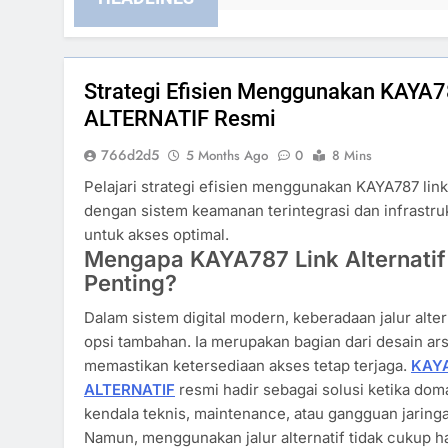
Strategi Efisien Menggunakan KAYA
ALTERNATIF Resmi
766d2d5
5 Months Ago
0
8 Mins
Pelajari strategi efisien menggunakan KAYA787 link 
dengan sistem keamanan terintegrasi dan infrastruk
untuk akses optimal.
Mengapa KAYA787 Link Alternatif
Penting?
Dalam sistem digital modern, keberadaan jalur alte
opsi tambahan. Ia merupakan bagian dari desain ars
memastikan ketersediaan akses tetap terjaga.
KAYA
ALTERNATIF
resmi hadir sebagai solusi ketika do
kendala teknis, maintenance, atau gangguan jaring
Namun, menggunakan jalur alternatif tidak cukup h