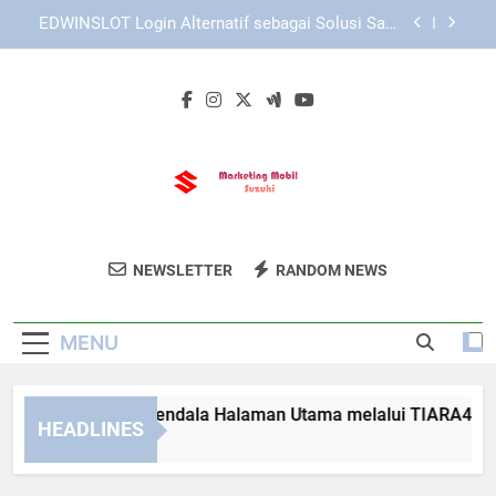
Skip
Login Edwinslot Resmi dengan Fokus pada
to
Kenyamanan Pengguna
content
Lebah4D Login Resmi untuk Pengalaman Akses
yang Lebih Praktis dan Aman
Cara Mengatasi Kendala Halaman Utama melalui
TIARA4D Link Alternatif
EDWINSLOT Login Alternatif sebagai Solusi Saat
Halaman Utama Tidak Stabil
Login Edwinslot Resmi dengan Fokus pada
Kenyamanan Pengguna
Marketing Mobil
Dapatkan Informasi Promo Dan Produk
Lebah4D Login Resmi untuk Pengalaman Akses
NEWSLETTER
RANDOM NEWS
Suzuki
yang Lebih Praktis dan Aman
Mobil Suzuki Di Marketing Mobil Suzuki.
MENU
ra Mengatasi Kendala Halaman Utama melalui TIARA4D Link A
HEADLINES
Month Ago