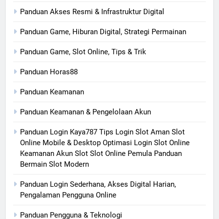
Panduan Akses Resmi & Infrastruktur Digital
Panduan Game, Hiburan Digital, Strategi Permainan
Panduan Game, Slot Online, Tips & Trik
Panduan Horas88
Panduan Keamanan
Panduan Keamanan & Pengelolaan Akun
Panduan Login Kaya787 Tips Login Slot Aman Slot
Online Mobile & Desktop Optimasi Login Slot Online
Keamanan Akun Slot Slot Online Pemula Panduan
Bermain Slot Modern
Panduan Login Sederhana, Akses Digital Harian,
Pengalaman Pengguna Online
Panduan Pengguna & Teknologi