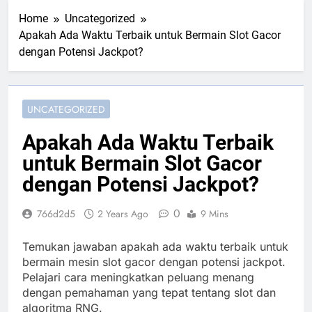
Home
Uncategorized
Apakah Ada Waktu Terbaik untuk Bermain Slot Gacor
dengan Potensi Jackpot?
UNCATEGORIZED
Apakah Ada Waktu Terbaik
untuk Bermain Slot Gacor
dengan Potensi Jackpot?
0
766d2d5
2 Years Ago
9 Mins
Temukan jawaban apakah ada waktu terbaik untuk
bermain mesin slot gacor dengan potensi jackpot.
Pelajari cara meningkatkan peluang menang
dengan pemahaman yang tepat tentang slot dan
algoritma RNG.