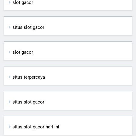
slot gacor
situs slot gacor
slot gacor
situs terpercaya
situs slot gacor
situs slot gacor hari ini