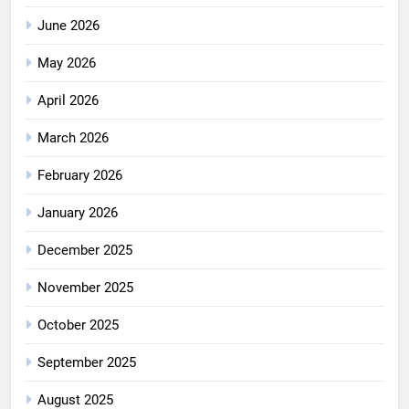
June 2026
May 2026
April 2026
March 2026
February 2026
January 2026
December 2025
November 2025
October 2025
September 2025
August 2025