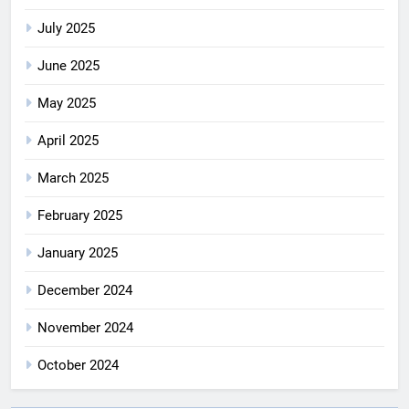
July 2025
June 2025
May 2025
April 2025
March 2025
February 2025
January 2025
December 2024
November 2024
October 2024