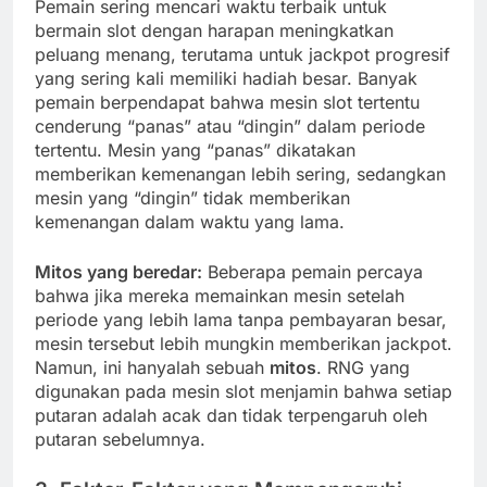
Pemain sering mencari waktu terbaik untuk
bermain slot dengan harapan meningkatkan
peluang menang, terutama untuk jackpot progresif
yang sering kali memiliki hadiah besar. Banyak
pemain berpendapat bahwa mesin slot tertentu
cenderung “panas” atau “dingin” dalam periode
tertentu. Mesin yang “panas” dikatakan
memberikan kemenangan lebih sering, sedangkan
mesin yang “dingin” tidak memberikan
kemenangan dalam waktu yang lama.
Mitos yang beredar:
Beberapa pemain percaya
bahwa jika mereka memainkan mesin setelah
periode yang lebih lama tanpa pembayaran besar,
mesin tersebut lebih mungkin memberikan jackpot.
Namun, ini hanyalah sebuah
mitos
. RNG yang
digunakan pada mesin slot menjamin bahwa setiap
putaran adalah acak dan tidak terpengaruh oleh
putaran sebelumnya.