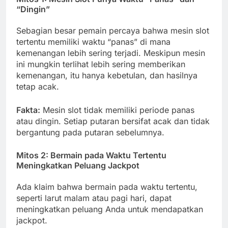
“Dingin”
Sebagian besar pemain percaya bahwa mesin slot
tertentu memiliki waktu “panas” di mana
kemenangan lebih sering terjadi. Meskipun mesin
ini mungkin terlihat lebih sering memberikan
kemenangan, itu hanya kebetulan, dan hasilnya
tetap acak.
Fakta:
Mesin slot tidak memiliki periode panas
atau dingin. Setiap putaran bersifat acak dan tidak
bergantung pada putaran sebelumnya.
Mitos 2: Bermain pada Waktu Tertentu
Meningkatkan Peluang Jackpot
Ada klaim bahwa bermain pada waktu tertentu,
seperti larut malam atau pagi hari, dapat
meningkatkan peluang Anda untuk mendapatkan
jackpot.