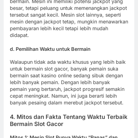
bermain. Mesin ini memiliki potensi jackpot yang
besar, tetapi peluang untuk memenangkan jackpot
tersebut sangat kecil. Mesin slot lainnya, seperti
mesin dengan jackpot tetap, mungkin menawarkan
pembayaran lebih kecil tetapi lebih mudah
didapat.
d. Pemilihan Waktu untuk Bermain
Walaupun tidak ada waktu khusus yang lebih baik
untuk bermain slot gacor, banyak pemain suka
bermain saat kasino online sedang sibuk dengan
lebih banyak pemain. Dengan lebih banyak
pemain yang bertaruh, jackpot progresif semakin
cepat meningkat. Namun, ini juga berarti lebih
banyak pesaing dalam merebut jackpot tersebut.
4. Mitos dan Fakta Tentang Waktu Terbaik
Bermain Slot Gacor
Mitos 1: Mesin Slot Punya Waktu “Panas” dan