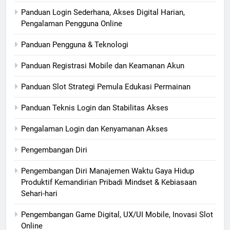
Panduan Login Sederhana, Akses Digital Harian,
Pengalaman Pengguna Online
Panduan Pengguna & Teknologi
Panduan Registrasi Mobile dan Keamanan Akun
Panduan Slot Strategi Pemula Edukasi Permainan
Panduan Teknis Login dan Stabilitas Akses
Pengalaman Login dan Kenyamanan Akses
Pengembangan Diri
Pengembangan Diri Manajemen Waktu Gaya Hidup
Produktif Kemandirian Pribadi Mindset & Kebiasaan
Sehari-hari
Pengembangan Game Digital, UX/UI Mobile, Inovasi Slot
Online