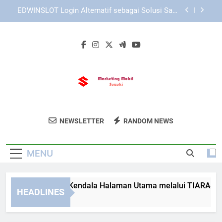
Skip
Login Edwinslot Resmi dengan Fokus pada
to
Kenyamanan Pengguna
content
Lebah4D Login Resmi untuk Pengalaman Akses
yang Lebih Praktis dan Aman
Cara Mengatasi Kendala Halaman Utama melalui
TIARA4D Link Alternatif
EDWINSLOT Login Alternatif sebagai Solusi Saat
Halaman Utama Tidak Stabil
Login Edwinslot Resmi dengan Fokus pada
Marketing Mobil
Kenyamanan Pengguna
Dapatkan Informasi Promo Dan Produk
NEWSLETTER
RANDOM NEWS
Lebah4D Login Resmi untuk Pengalaman Akses
Suzuki
Mobil Suzuki Di Marketing Mobil Suzuki.
yang Lebih Praktis dan Aman
MENU
Cara Mengatasi Kendala Halaman Utama melalui TIARA4D Link 
HEADLINES
 Month Ago