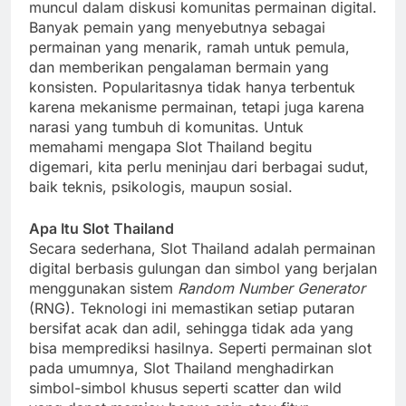
muncul dalam diskusi komunitas permainan digital.
Banyak pemain yang menyebutnya sebagai
permainan yang menarik, ramah untuk pemula,
dan memberikan pengalaman bermain yang
konsisten. Popularitasnya tidak hanya terbentuk
karena mekanisme permainan, tetapi juga karena
narasi yang tumbuh di komunitas. Untuk
memahami mengapa Slot Thailand begitu
digemari, kita perlu meninjau dari berbagai sudut,
baik teknis, psikologis, maupun sosial.
Apa Itu Slot Thailand
Secara sederhana, Slot Thailand adalah permainan
digital berbasis gulungan dan simbol yang berjalan
menggunakan sistem
Random Number Generator
(RNG). Teknologi ini memastikan setiap putaran
bersifat acak dan adil, sehingga tidak ada yang
bisa memprediksi hasilnya. Seperti permainan slot
pada umumnya, Slot Thailand menghadirkan
simbol-simbol khusus seperti scatter dan wild