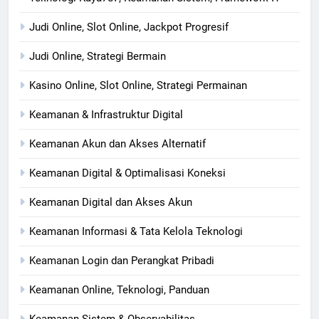
Judi Online, Slot Online, Jackpot Progresif
Judi Online, Strategi Bermain
Kasino Online, Slot Online, Strategi Permainan
Keamanan & Infrastruktur Digital
Keamanan Akun dan Akses Alternatif
Keamanan Digital & Optimalisasi Koneksi
Keamanan Digital dan Akses Akun
Keamanan Informasi & Tata Kelola Teknologi
Keamanan Login dan Perangkat Pribadi
Keamanan Online, Teknologi, Panduan