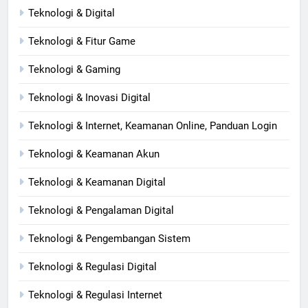
Teknologi & Digital
Teknologi & Fitur Game
Teknologi & Gaming
Teknologi & Inovasi Digital
Teknologi & Internet, Keamanan Online, Panduan Login
Teknologi & Keamanan Akun
Teknologi & Keamanan Digital
Teknologi & Pengalaman Digital
Teknologi & Pengembangan Sistem
Teknologi & Regulasi Digital
Teknologi & Regulasi Internet