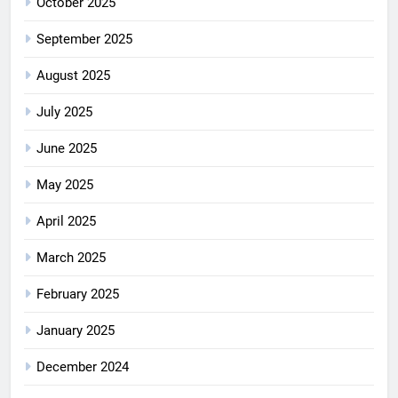
October 2025
September 2025
August 2025
July 2025
June 2025
May 2025
April 2025
March 2025
February 2025
January 2025
December 2024