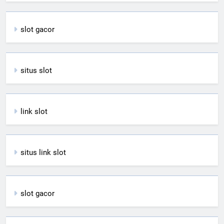
slot gacor
situs slot
link slot
situs link slot
slot gacor