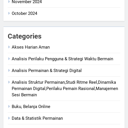
November 2024
October 2024
Categories
Akses Harian Aman
Analisis Perilaku Pengguna & Strategi Waktu Bermain
Analisis Permainan & Strategi Digital
Analisis Struktur Permainan,Studi Ritme Reel,Dinamika
Permainan Digital,Perilaku Pemain Rasional,Manajemen
Sesi Bermain
Buku, Belanja Online
Data & Statistik Permainan