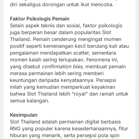
diri sekaligus dorongan untuk ikut mencoba.
Faktor Psikologis Pemain
Selain aspek teknis dan sosial, faktor psikologis
juga berperan besar dalam popularitas Slot
Thailand. Pemain cenderung mengingat momen
positif seperti kemenangan kecil berulang kali atau
pengalaman mendapatkan scatter, sementara
momen kalah sering terlupakan. Fenomena ini,
yang disebut
confirmation bias
, membuat pemain
merasa permainan lebih sering memberi
keuntungan daripada kenyataannya. Persepsi
inilah yang kemudian memperkuat keyakinan
bahwa Slot Thailand lebih “royal” dan ramah untuk
semua kalangan.
Kesimpulan
Slot Thailand adalah permainan digital berbasis
RNG yang populer karena kesederhanaannya, fitur
hiburan yang menarik, serta persepsi pola spin