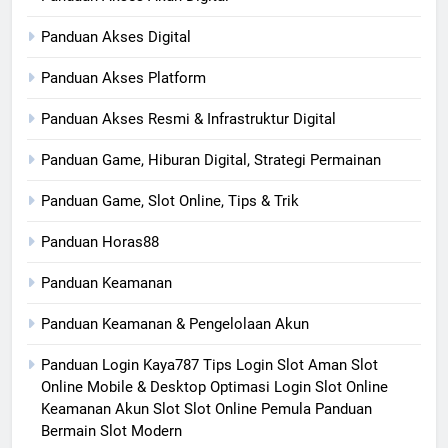
Panduan Akses Digital
Panduan Akses Platform
Panduan Akses Resmi & Infrastruktur Digital
Panduan Game, Hiburan Digital, Strategi Permainan
Panduan Game, Slot Online, Tips & Trik
Panduan Horas88
Panduan Keamanan
Panduan Keamanan & Pengelolaan Akun
Panduan Login Kaya787 Tips Login Slot Aman Slot
Online Mobile & Desktop Optimasi Login Slot Online
Keamanan Akun Slot Slot Online Pemula Panduan
Bermain Slot Modern