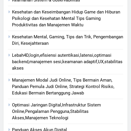
Keamanan Sistem & Observabilitas
Kesehatan dan Keseimbangan Hidup Game dan Hiburan
Psikologi dan Kesehatan Mental Tips Gaming
Produktivitas dan Manajemen Waktu
Kesehatan Mental, Gaming, Tips dan Trik, Pengembangan
Diri, Kesejahteraan
Lebah4D,login,efisiensi autentikasi,latensi,optimasi
backend,manajemen sesi,keamanan adaptif,UX,stabilitas
akses
Manajemen Modal Judi Online, Tips Bermain Aman,
Panduan Pemula Judi Online, Strategi Kontrol Risiko,
Edukasi Bermain Bertanggung Jawab
Optimasi Jaringan Digital,Infrastruktur Sistem
Online,Pengalaman Pengguna,Stabilitas
Akses,Manajemen Teknologi
Panduan Akses Akun Digital